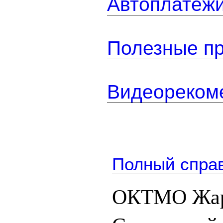
Автоплатеж
Полезные п
Видеореком
Полный спра
ОКТМО Жарх