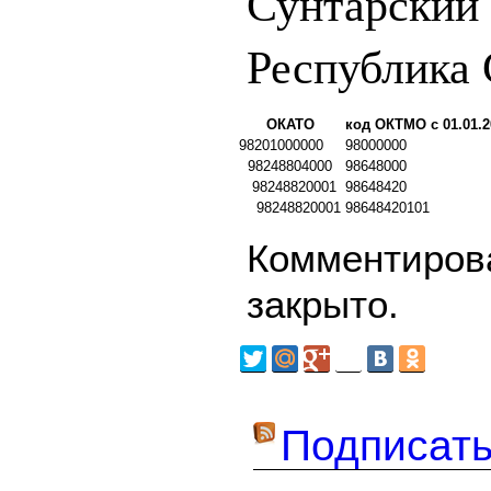
Сунтарский
Республика 
ОКАТО
код ОКТМО с 01.01.2
98201000000
98000000
98248804000
98648000
98248820001
98648420
98248820001
98648420101
Комментирова
закрыто.
Подписать