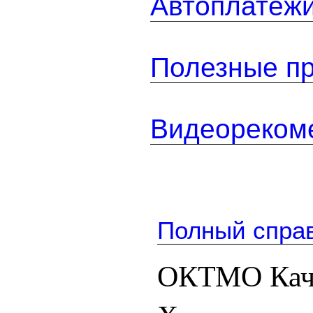
Автоплатеж
Полезные п
Видеореком
Полный спра
ОКТМО Качи