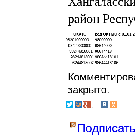
Хангаласск
район Респу
ОКАТО
код ОКТМО с 01.01.2
98201000000
98000000
98420000000
98644000
98244818001
98644418
98244818001
98644418101
98244818002
98644418106
Комментирова
закрыто.
Подписать