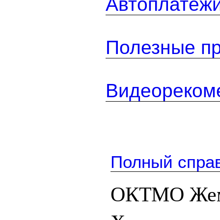
Автоплатеж
Полезные п
Видеореком
Полный спра
ОКТМО Жемк