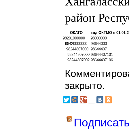
Хангаласск
район Респу
ОКАТО
код ОКТМО с 01.01.2
98201000000
98000000
98420000000
98644000
98244807000
98644407
98244807000
98644407101
98244807002
98644407106
Комментирова
закрыто.
Подписать