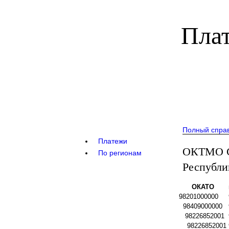
Плат
Полный спра
Платежи
ОКТМО С
По регионам
Республи
ОКАТО
98201000000
98409000000
98226852001
98226852001