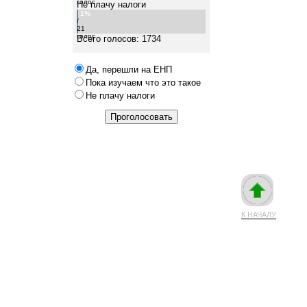
голос
Не плачу налоги
1%
/
21
голос
Всего голосов: 1734
Да, перешли на ЕНП
Пока изучаем что это такое
Не плачу налоги
К НАЧАЛУ