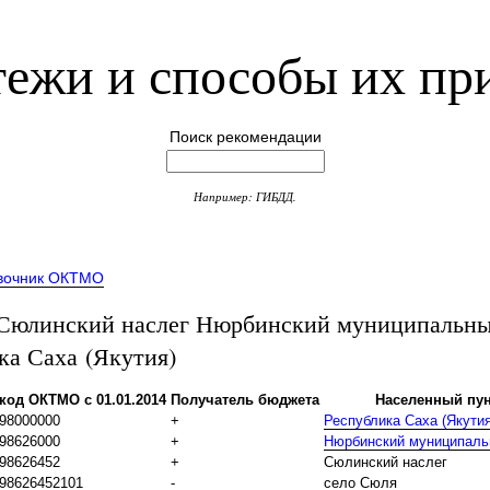
ежи и способы их пр
Поиск рекомендации
Например: ГИБДД.
вочник ОКТМО
юлинский наслег Нюрбинский муниципальны
ка Саха (Якутия)
код ОКТМО с 01.01.2014
Получатель бюджета
Населенный пун
98000000
+
Республика Саха (Якутия
98626000
+
Нюрбинский муниципаль
98626452
+
Сюлинский наслег
98626452101
-
село Сюля