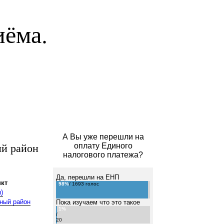
иёма.
А Вы уже перешли на
й район
оплату Единого
налогового платежа?
Да, перешли на ЕНП
кт
98%
/ 1693 голос
)
ный район
Пока изучаем что это такое
1%
/
20