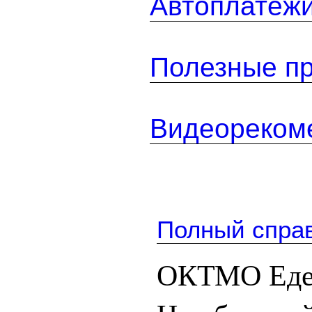
Автоплатеж
Полезные п
Видеореком
Полный спра
ОКТМО Едей