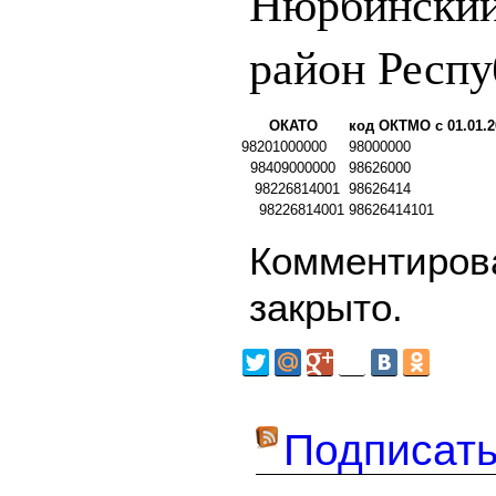
Нюрбинский
район Респу
ОКАТО
код ОКТМО с 01.01.2
98201000000
98000000
98409000000
98626000
98226814001
98626414
98226814001
98626414101
Комментирова
закрыто.
Подписать