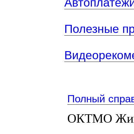
Автоплатеж
Полезные п
Видеореком
Полный спра
ОКТМО Жиг