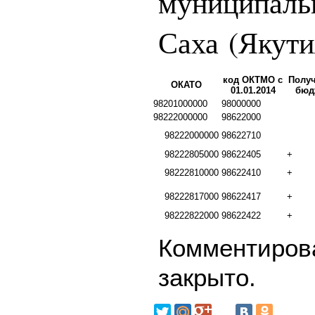
муниципаль
Саха (Якути
код ОКТМО с
Получ
ОКАТО
01.01.2014
бюд
98201000000
98000000
98222000000
98622000
98222000000
98622710
98222805000
98622405
+
98222810000
98622410
+
98222817000
98622417
+
98222822000
98622422
+
Комментирова
закрыто.