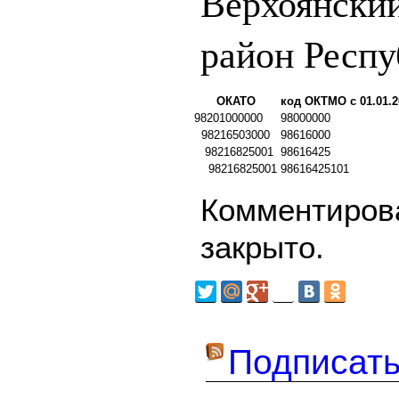
Верхоянски
район Респу
ОКАТО
код ОКТМО с 01.01.2
98201000000
98000000
98216503000
98616000
98216825001
98616425
98216825001
98616425101
Комментирова
закрыто.
Подписать