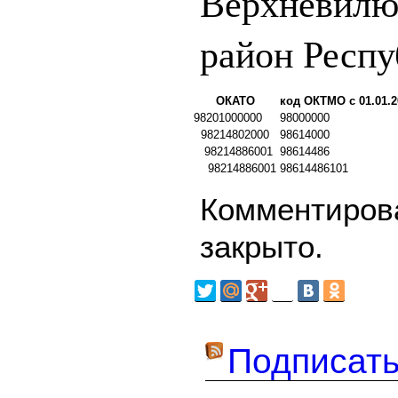
Верхневилю
район Респу
ОКАТО
код ОКТМО с 01.01.2
98201000000
98000000
98214802000
98614000
98214886001
98614486
98214886001
98614486101
Комментирова
закрыто.
Подписать