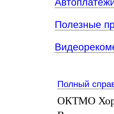
Автоплатеж
Полезные п
Видеореком
Полный спра
ОКТМО Хори