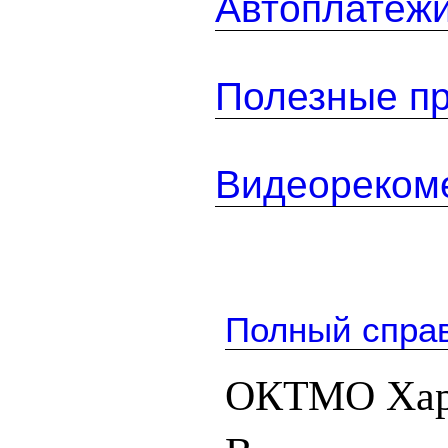
Автоплатеж
Полезные п
Видеореком
Полный спра
ОКТМО Харб