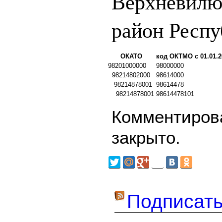
Верхневилю
район Респу
ОКАТО
код ОКТМО с 01.01.2
98201000000
98000000
98214802000
98614000
98214878001
98614478
98214878001
98614478101
Комментирова
закрыто.
Подписать