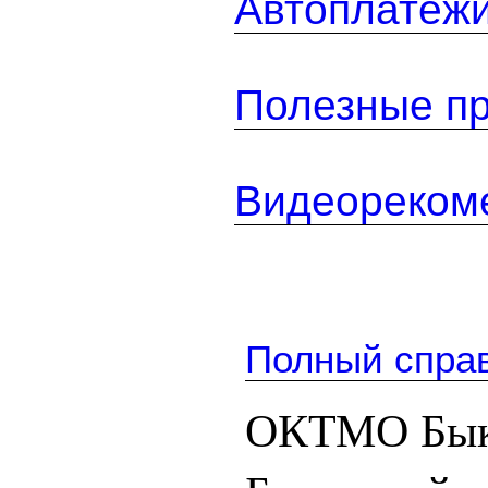
Автоплатеж
Полезные п
Видеореком
Полный спра
ОКТМО Быко