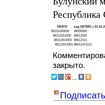
Булунский 
Республика 
ОКАТО
код ОКТМО с 01.01.2
98201000000
98000000
98212551000
98612000
98212813001
98612413
98212813001
98612413101
Комментирова
закрыто.
Подписать