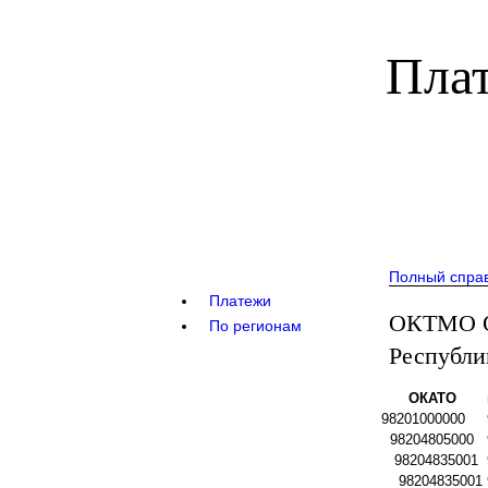
Плат
Полный спра
Платежи
ОКТМО Ок
По регионам
Республи
ОКАТО
98201000000
98204805000
98204835001
98204835001