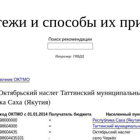
ежи и способы их пр
Поиск рекомендации
Например: ГИБДД.
вочник ОКТМО
тябрьский наслег Таттинский муниципальны
ка Саха (Якутия)
код ОКТМО с 01.01.2014
Получатель бюджета
Населенный пун
98000000
+
Республика Саха (Якутия
98604000
+
Таттинский муниципальн
98604435
+
Октябрьский наслег
98604435101
-
село Черкёх