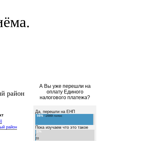
иёма.
А Вы уже перешли на
й район
оплату Единого
налогового платежа?
Да, перешли на ЕНП
кт
98%
/ 1689 голос
)
ый район
Пока изучаем что это такое
1%
/
20