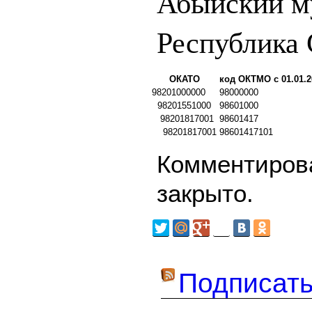
Абыйский м
Республика 
ОКАТО
код ОКТМО с 01.01.2
98201000000
98000000
98201551000
98601000
98201817001
98601417
98201817001
98601417101
Комментирова
закрыто.
Подписать