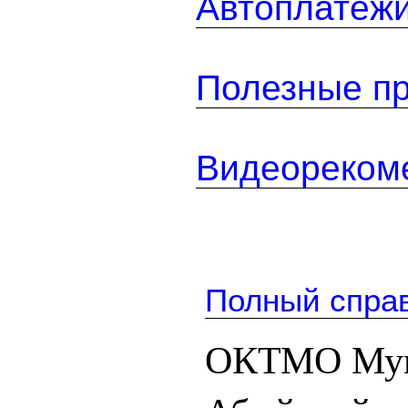
Автоплатеж
Полезные п
Видеореком
Полный спра
ОКТМО Мугу