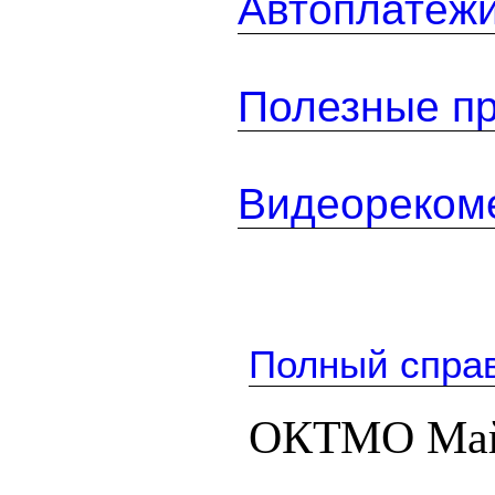
Автоплатеж
Полезные п
Видеореком
Полный спра
ОКТМО Май