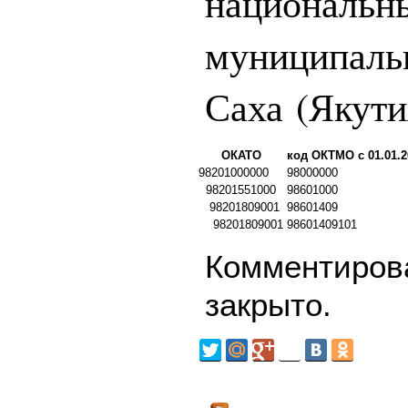
национальн
муниципаль
Саха (Якути
ОКАТО
код ОКТМО с 01.01.2
98201000000
98000000
98201551000
98601000
98201809001
98601409
98201809001
98601409101
Комментирова
закрыто.