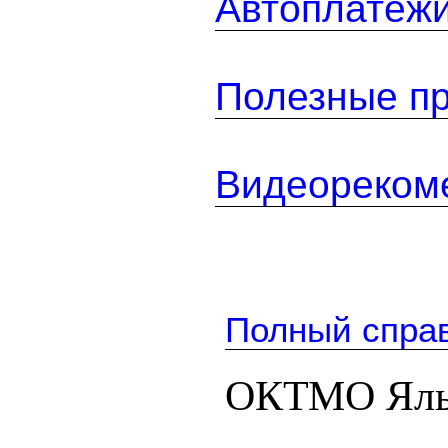
Автоплатеж
Полезные п
Видеореком
Полный спра
ОКТМО Яль