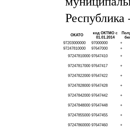
муниципаль
Республика 
код ОКТМО с
Пол
ОКАТО
01.01.2014
бю
97203000000
97000000
+
97247810000
97647000
+
97247810000
97647410
+
97247817000
97647417
+
97247822000
97647422
+
97247828000
97647428
+
97247842000
97647442
+
97247848000
97647448
+
97247855000
97647455
+
97247860000
97647460
+