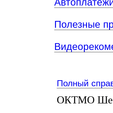
Автоплатеж
Полезные п
Видеореком
Полный спра
ОКТМО Ше