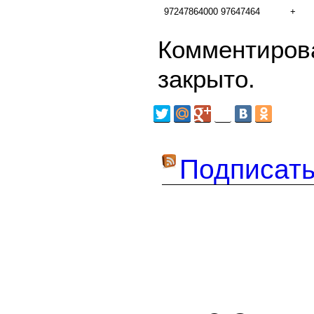
97247864000
97647464
+
Комментирова
закрыто.
Подписать