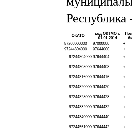
муниципаль
Республика 
код ОКТМО с
Пол
ОКАТО
01.01.2014
б
97203000000
97000000
+
97244804000
97644000
+
97244804000
97644404
+
97244808000
97644408
+
97244816000
97644416
+
97244820000
97644420
+
97244828000
97644428
+
97244832000
97644432
+
97244840000
97644440
+
97244551000
97644442
+