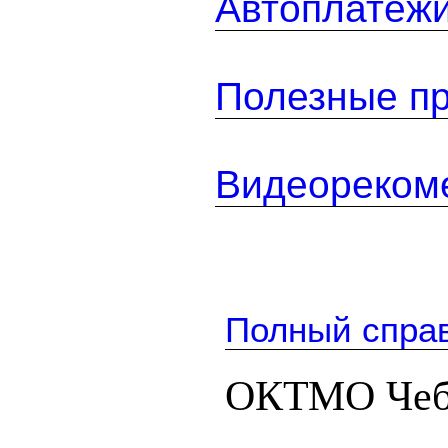
Автоплатеж
Полезные п
Видеореком
Полный спра
ОКТМО Чеб