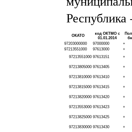
муниципаль
Республика 
код ОКТМО с
Пол
ОКАТО
01.01.2014
б
97203000000
97000000
+
97213551000
97613000
+
97213551000
97613151
+
97213805000
97613405
+
97213810000
97613410
+
97213815000
97613415
+
97213820000
97613420
+
97213553000
97613423
+
97213825000
97613425
+
97213830000
97613430
+