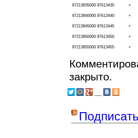
97213835000
97613435
+
97213840000
97613440
+
97213845000
97613445
+
97213850000
97613450
+
97213855000
97613455
+
Комментирова
закрыто.
Подписать