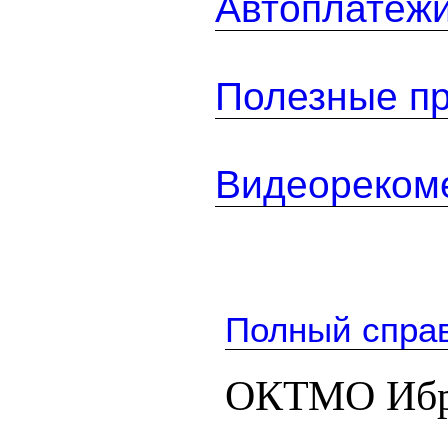
Автоплатеж
Полезные п
Видеореком
Полный спра
ОКТМО Ибр