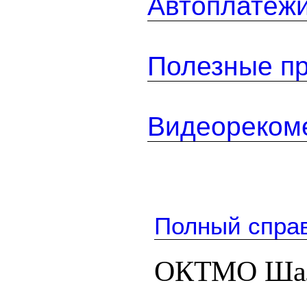
Автоплатеж
Полезные п
Видеореком
Полный спра
ОКТМО Шал