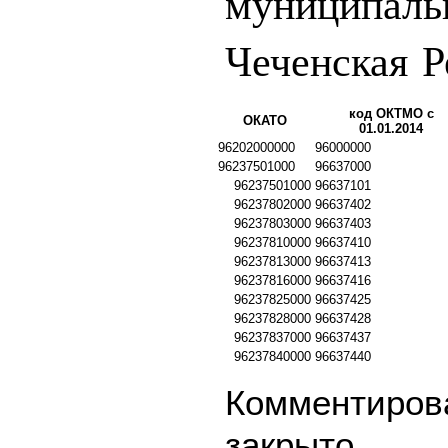
муниципаль
Чеченская Р
код ОКТМО с
ОКАТО
01.01.2014
96202000000
96000000
96237501000
96637000
96237501000
96637101
96237802000
96637402
96237803000
96637403
96237810000
96637410
96237813000
96637413
96237816000
96637416
96237825000
96637425
96237828000
96637428
96237837000
96637437
96237840000
96637440
Комментирова
закрыто.