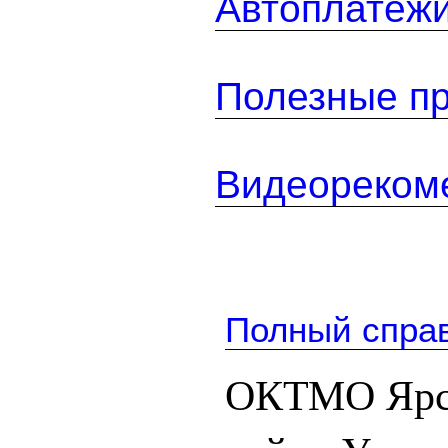
Автоплатеж
Полезные п
Видеореком
Полный спра
ОКТМО Ярс