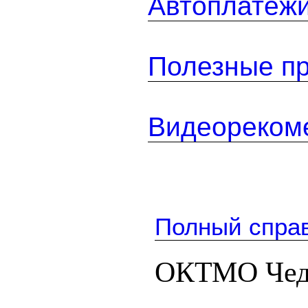
Автоплатеж
Полезные п
Видеореком
Полный спра
ОКТМО Чед