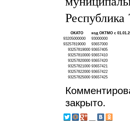
муниципаль
Республика
ОКАТО
код ОКТМО с 01.01.2
93205000000
93000000
93257819000
93657000
93257819000
93657405
93257810000
93657410
93257820000
93657420
93257821000
93657421
93257822000
93657422
93257825000
93657425
Комментирова
закрыто.