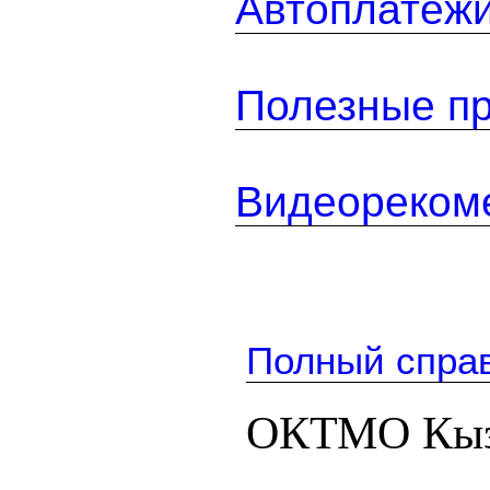
Автоплатеж
Полезные п
Видеореком
Полный спра
ОКТМО Кыз