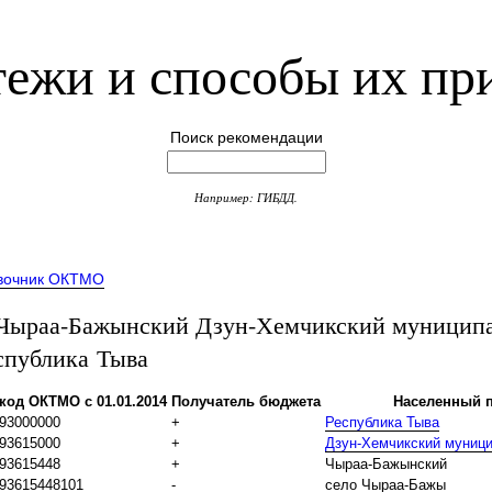
ежи и способы их пр
Поиск рекомендации
Например: ГИБДД.
вочник ОКТМО
ыраа-Бажынский Дзун-Хемчикский муницип
спублика Тыва
код ОКТМО с 01.01.2014
Получатель бюджета
Населенный п
93000000
+
Республика Тыва
93615000
+
Дзун-Хемчикский муниц
93615448
+
Чыраа-Бажынский
93615448101
-
село Чыраа-Бажы