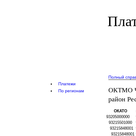
Плат
Полный спра
Платежи
ОКТМО Ч
По регионам
район Ре
ОКАТО
93205000000
93215501000
93215848001
93215848001