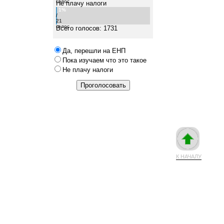
голос
Не плачу налоги
1%
/
21
голос
Всего голосов: 1731
Да, перешли на ЕНП
Пока изучаем что это такое
Не плачу налоги
К НАЧАЛУ