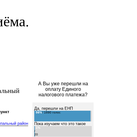
иёма.
А Вы уже перешли на
альный
оплату Единого
налогового платежа?
Да, перешли на ЕНП
ункт
98%
/ 1690 голос
ипальный район
Пока изучаем что это такое
1%
/
20