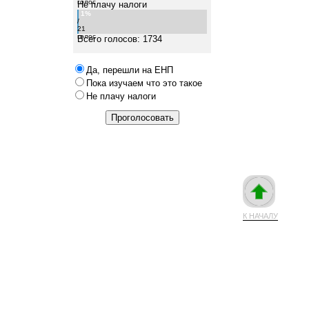
голос
Не плачу налоги
1%
/
21
голос
Всего голосов: 1734
Да, перешли на ЕНП
Пока изучаем что это такое
Не плачу налоги
К НАЧАЛУ