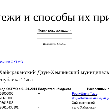
ежи и способы их пр
Поиск рекомендации
Например: ГИБДД.
вочник ОКТМО
айыраканский Дзун-Хемчикский муниципал
спублика Тыва
код ОКТМО с 01.01.2014
Получатель бюджета
Населенный п
93000000
+
Республика Тыва
93615000
+
Дзун-Хемчикский муниц
93615435
+
Хайыраканский
93615435101
-
село Хайыракан