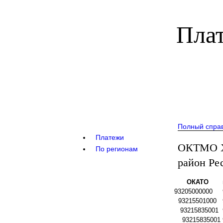
Плат
Полный спра
Платежи
ОКТМО Х
По регионам
район Ре
ОКАТО
93205000000
93215501000
93215835001
93215835001