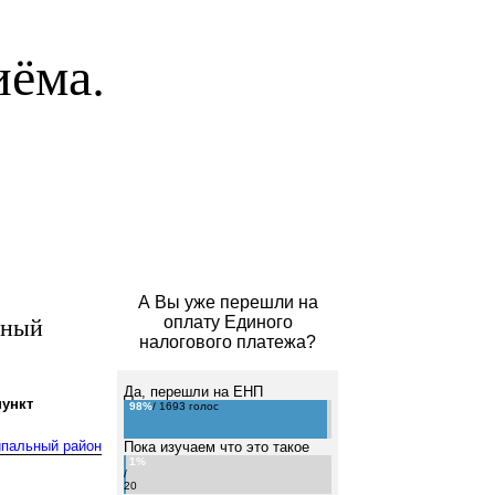
иёма.
А Вы уже перешли на
ьный
оплату Единого
налогового платежа?
Да, перешли на ЕНП
ункт
98%
/ 1693 голос
ипальный район
Пока изучаем что это такое
1%
/
20