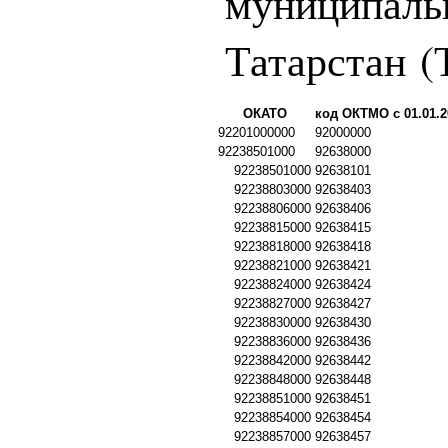
муниципаль
Татарстан (
ОКАТО
код ОКТМО с 01.01.2
92201000000
92000000
92238501000
92638000
92238501000
92638101
92238803000
92638403
92238806000
92638406
92238815000
92638415
92238818000
92638418
92238821000
92638421
92238824000
92638424
92238827000
92638427
92238830000
92638430
92238836000
92638436
92238842000
92638442
92238848000
92638448
92238851000
92638451
92238854000
92638454
92238857000
92638457