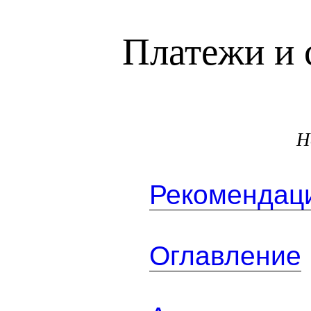
Платежи и 
Н
Рекомендаци
Оглавление