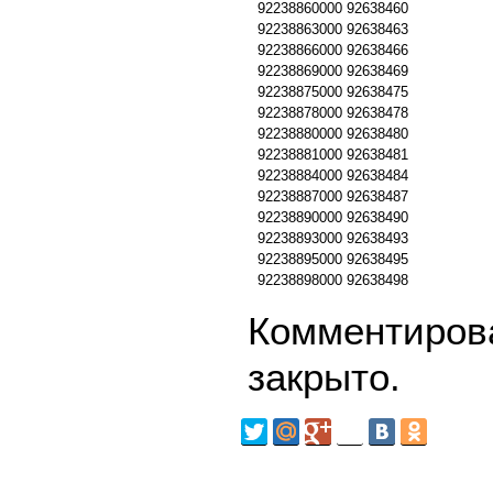
92238860000
92638460
92238863000
92638463
92238866000
92638466
92238869000
92638469
92238875000
92638475
92238878000
92638478
92238880000
92638480
92238881000
92638481
92238884000
92638484
92238887000
92638487
92238890000
92638490
92238893000
92638493
92238895000
92638495
92238898000
92638498
Комментирова
закрыто.