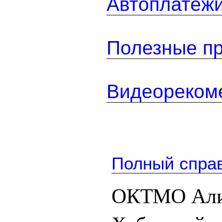
Автоплатеж
Полезные п
Видеореком
Полный спра
ОКТМО Али-