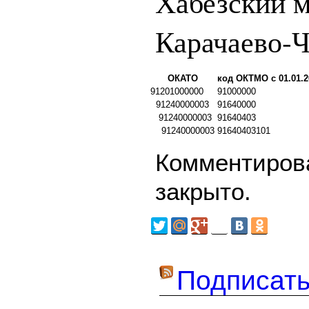
Хабезский 
Карачаево-Ч
ОКАТО
код ОКТМО с 01.01.2
91201000000
91000000
91240000003
91640000
91240000003
91640403
91240000003
91640403101
Комментирова
закрыто.
Подписать