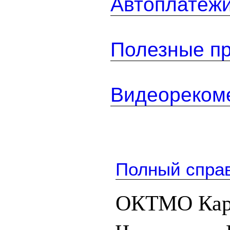
Автоплатеж
Полезные п
Видеореком
Полный спра
ОКТМО Кар