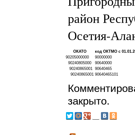
Пригородны
район Респу
Осетия-Ала
ОКАТО
код ОКТМО с 01.01.2
90205000000
90000000
90240805000
90640000
90240865001
90640465
90240865001
90640465101
Комментирова
закрыто.