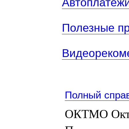
Автоплатеж
Полезные п
Видеореком
Полный спра
ОКТМО Окт