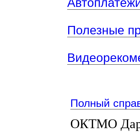
Автоплатеж
Полезные п
Видеореком
Полный спра
ОКТМО Дарг