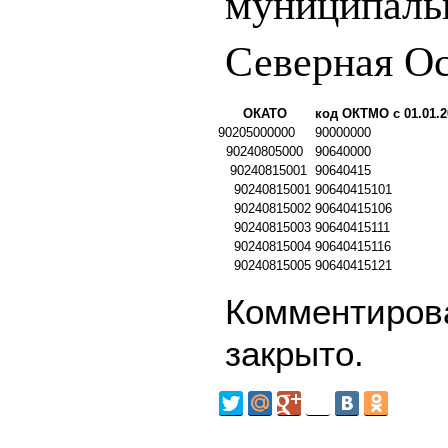
муниципаль
Северная О
ОКАТО
код ОКТМО с 01.01.2
90205000000
90000000
90240805000
90640000
90240815001
90640415
90240815001
90640415101
90240815002
90640415106
90240815003
90640415111
90240815004
90640415116
90240815005
90640415121
Комментирова
закрыто.