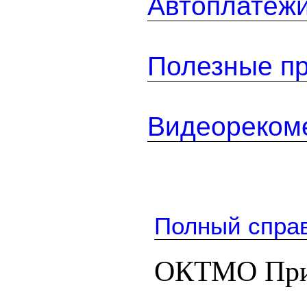
Автоплатеж
Полезные п
Видеореком
Полный спра
ОКТМО При