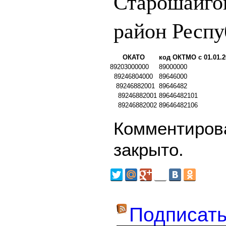
Старошайго
район Респ
ОКАТО
код ОКТМО с 01.01.2
89203000000
89000000
89246804000
89646000
89246882001
89646482
89246882001
89646482101
89246882002
89646482106
Комментирова
закрыто.
Подписать