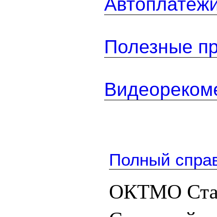
Автоплатеж
Полезные п
Видеореком
Полный спра
ОКТМО Ста