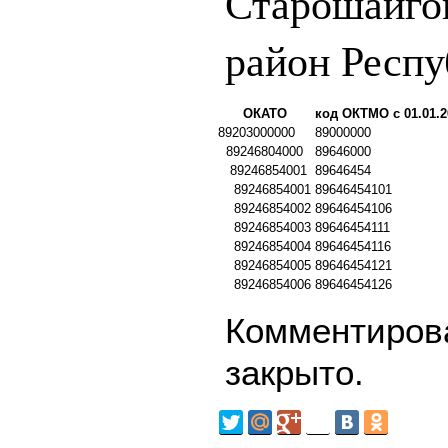
Старошайго
район Респ
ОКАТО
код ОКТМО с 01.01.2
89203000000
89000000
89246804000
89646000
89246854001
89646454
89246854001
89646454101
89246854002
89646454106
89246854003
89646454111
89246854004
89646454116
89246854005
89646454121
89246854006
89646454126
Комментирова
закрыто.