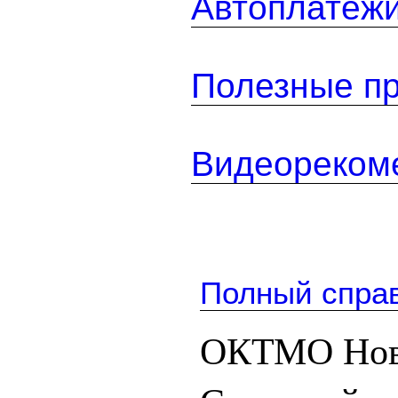
Автоплатеж
Полезные п
Видеореком
Полный спра
ОКТМО Нов