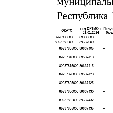
муниципаль
Республика
код ОКТМО с
Получ
ОКАТО
01.01.2014
бюд
89203000000
89000000
+
89237805000
89637000
+
89237805000
89637405
+
89237810000
89637410
+
89237815000
89637415
+
89237820000
89637420
+
89237825000
89637425
+
89237830000
89637430
+
89237832000
89637432
+
89237835000
89637435
+