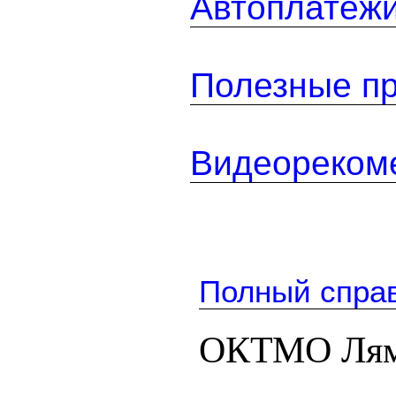
Автоплатеж
Полезные п
Видеореком
Полный спра
ОКТМО Лям