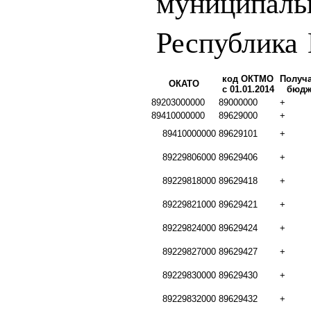
муниципаль
Республика
код ОКТМО
Получ
ОКАТО
с 01.01.2014
бюдж
89203000000
89000000
+
89410000000
89629000
+
89410000000
89629101
+
89229806000
89629406
+
89229818000
89629418
+
89229821000
89629421
+
89229824000
89629424
+
89229827000
89629427
+
89229830000
89629430
+
89229832000
89629432
+