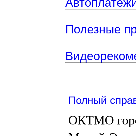
Автоплатеж
Полезные п
Видеореком
Полный спра
ОКТМО горо