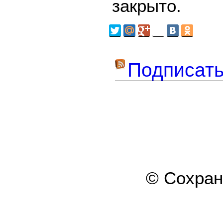
закрыто.
Подписать
© Сохра