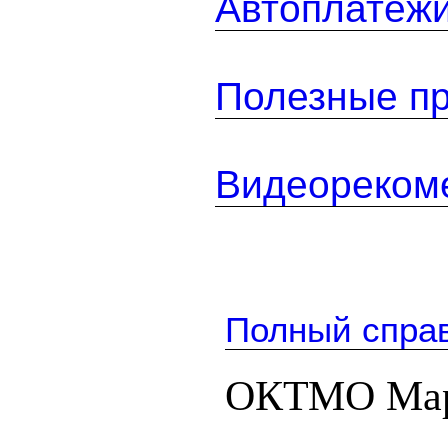
Автоплатеж
Полезные п
Видеореком
Полный спра
ОКТМО Мар