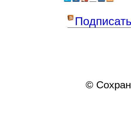
Подписать
© Сохра