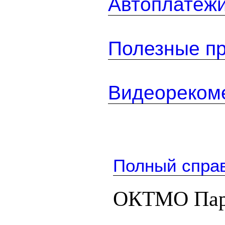
Автоплатеж
Полезные п
Видеореком
Полный спра
ОКТМО Парч