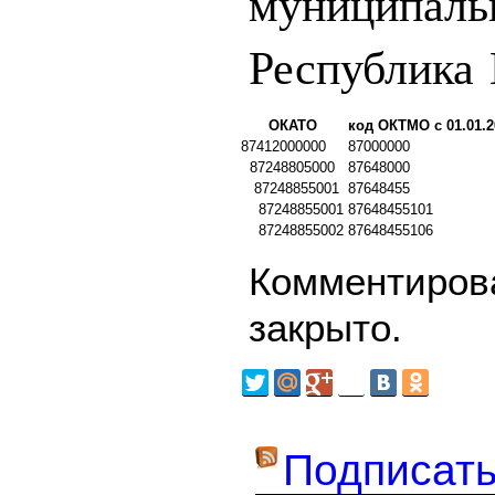
муниципаль
Республика
ОКАТО
код ОКТМО с 01.01.2
87412000000
87000000
87248805000
87648000
87248855001
87648455
87248855001
87648455101
87248855002
87648455106
Комментирова
закрыто.
Подписать