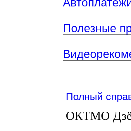
Автоплатеж
Полезные п
Видеореком
Полный спра
ОКТМО Дзёл