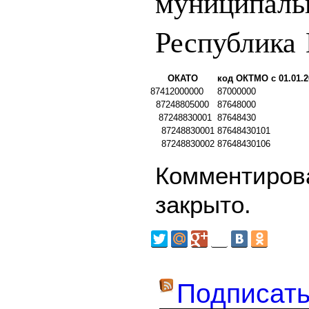
муниципаль
Республика
ОКАТО
код ОКТМО с 01.01.2
87412000000
87000000
87248805000
87648000
87248830001
87648430
87248830001
87648430101
87248830002
87648430106
Комментирова
закрыто.
Подписать