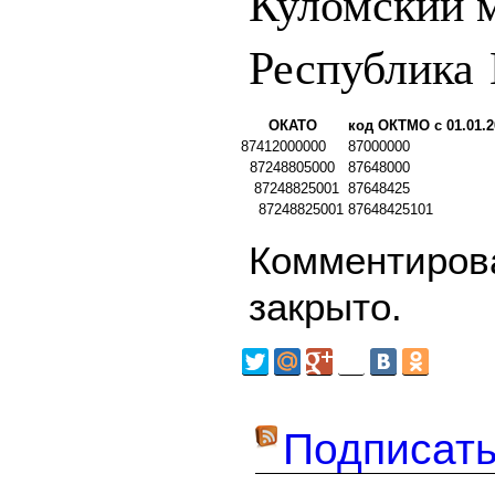
Куломский 
Республика
ОКАТО
код ОКТМО с 01.01.2
87412000000
87000000
87248805000
87648000
87248825001
87648425
87248825001
87648425101
Комментирова
закрыто.
Подписать