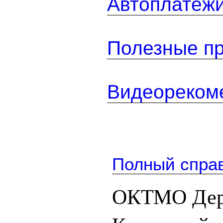
Автоплатеж
Полезные п
Видеореком
Полный спра
ОКТМО Дере