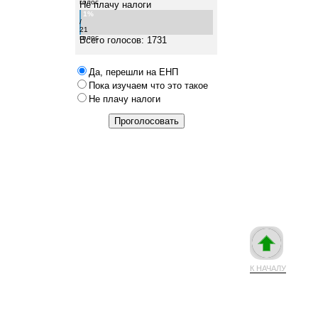
голос
Не плачу налоги
1%
/
21
голос
Всего голосов: 1731
Да, перешли на ЕНП
Пока изучаем что это такое
Не плачу налоги
К НАЧАЛУ