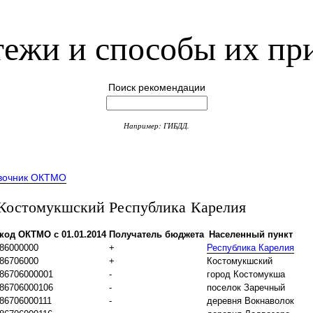
ежи и способы их пр
Поиск рекомендации
Например: ГИБДД.
вочник ОКТМО
остомукшский Республика Карелия
код ОКТМО с 01.01.2014
Получатель бюджета
Населенный пункт
86000000
+
Республика Карелия
86706000
+
Костомукшский
86706000001
-
город Костомукша
86706000106
-
поселок Заречный
86706000111
-
деревня Вокнаволок