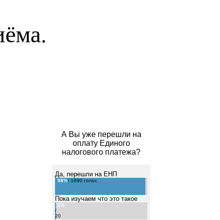
иёма.
А Вы уже перешли на
оплату Единого
налогового платежа?
Да, перешли на ЕНП
98%
/ 1690 голос
Пока изучаем что это такое
1%
/
20