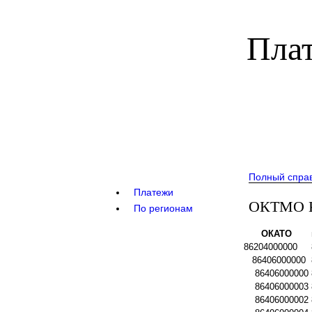
Плат
Полный спра
Платежи
ОКТМО К
По регионам
ОКАТО
86204000000
86406000000
86406000000
86406000003
86406000002