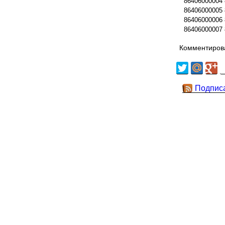
86406000004
86406000005
86406000006
86406000007
Комментирова
Подпис