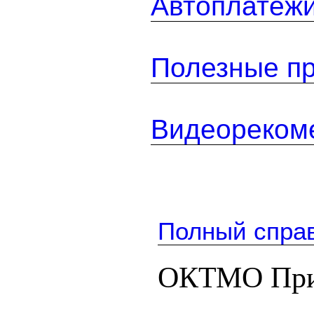
Автоплатеж
Полезные п
Видеореком
Полный спра
ОКТМО При