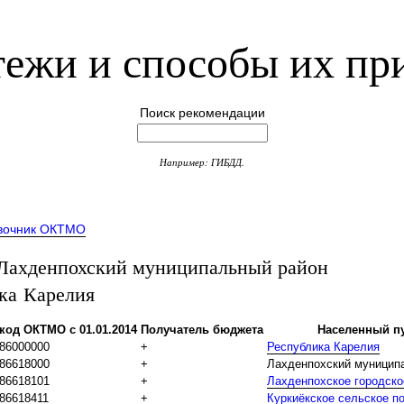
ежи и способы их пр
Поиск рекомендации
Например: ГИБДД.
вочник ОКТМО
ахденпохский муниципальный район
ка Карелия
код ОКТМО с 01.01.2014
Получатель бюджета
Населенный п
86000000
+
Республика Карелия
86618000
+
Лахденпохский муницип
86618101
+
Лахденпохское городско
86618411
+
Куркиёкское сельское п