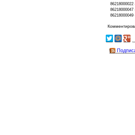
86218000022
86218000047
86218000049
Комментирова
Подпис