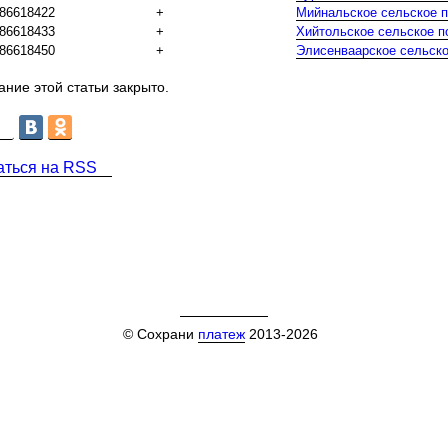
86618422
+
Мийнальское сельское 
86618433
+
Хийтольское сельское п
86618450
+
Элисенваарское сельско
ние этой статьи закрыто.
аться на RSS
© Сохрани
платеж
2013-2026