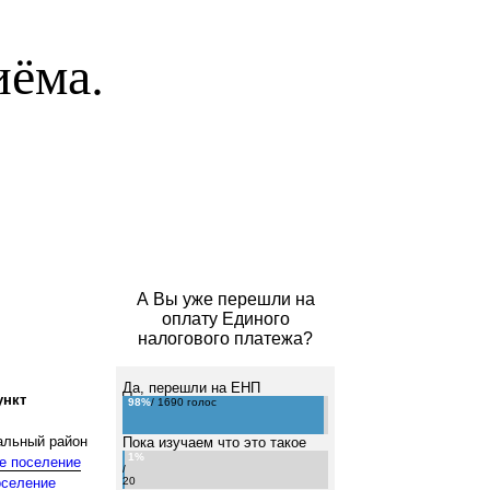
иёма.
А Вы уже перешли на
оплату Единого
налогового платежа?
Да, перешли на ЕНП
ункт
98%
/ 1690 голос
альный район
Пока изучаем что это такое
1%
е поселение
/
оселение
20