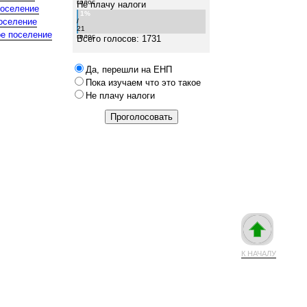
голос
Не плачу налоги
поселение
1%
оселение
/
21
е поселение
голос
Всего голосов: 1731
Да, перешли на ЕНП
Пока изучаем что это такое
Не плачу налоги
К НАЧАЛУ