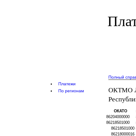
Плат
Полный спра
Платежи
ОКТМО Л
По регионам
Республи
ОКАТО
86204000000
86218501000
86218501000
86218000016