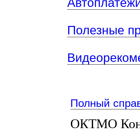
Автоплатеж
Полезные п
Видеореком
Полный спра
ОКТМО Кон