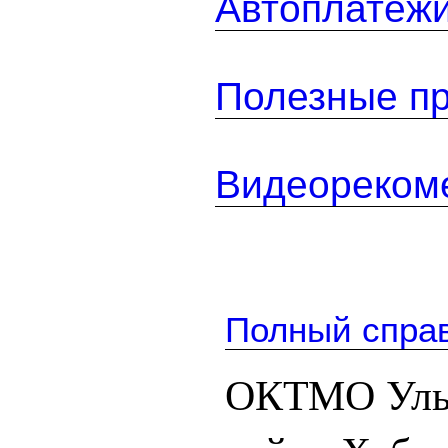
Автоплатеж
Полезные п
Видеореком
Полный спра
ОКТМО Уль