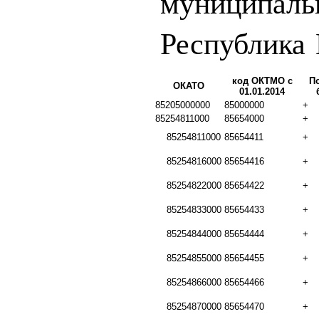
муниципаль
Республика
код ОКТМО с
П
ОКАТО
01.01.2014
85205000000
85000000
+
85254811000
85654000
+
85254811000
85654411
+
85254816000
85654416
+
85254822000
85654422
+
85254833000
85654433
+
85254844000
85654444
+
85254855000
85654455
+
85254866000
85654466
+
85254870000
85654470
+