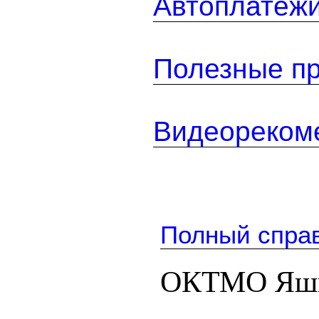
Автоплатеж
Полезные п
Видеореком
Полный спра
ОКТМО Яшк