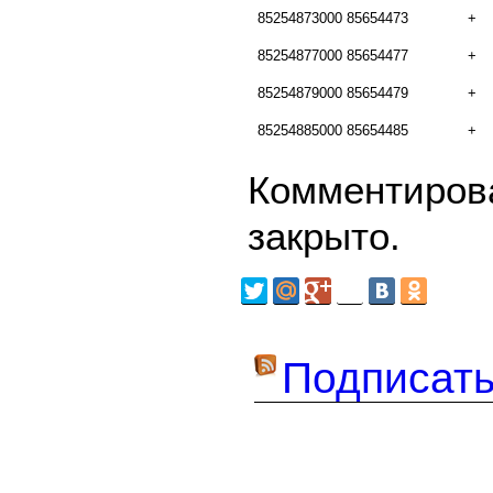
85254873000
85654473
+
85254877000
85654477
+
85254879000
85654479
+
85254885000
85654485
+
Комментирова
закрыто.
Подписать