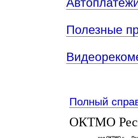
Автоплатеж
Полезные п
Видеореком
Полный спра
ОКТМО Рес
код ОКТМО с
По