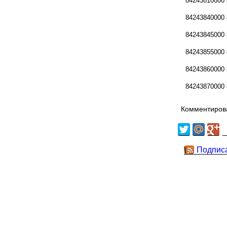
84243810000
84243840000
84243845000
84243855000
84243860000
84243870000
Комментирова
Подпис