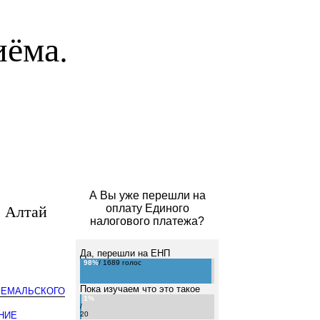
иёма.
А Вы уже перешли на
 Алтай
оплату Единого
налогового платежа?
Да, перешли на ЕНП
98%
/ 1689 голос
Пока изучаем что это такое
ЧЕМАЛЬСКОГО
1%
/
НИЕ
20