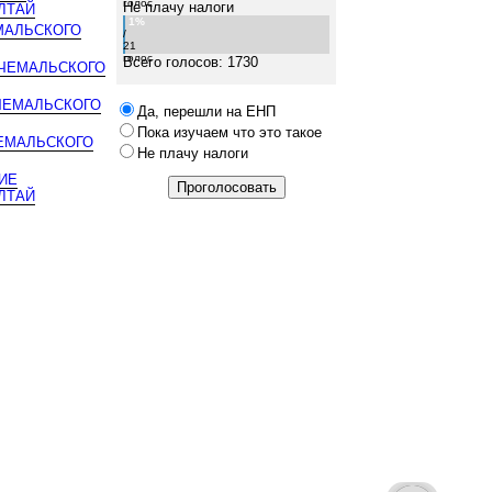
голос
Не плачу налоги
ЛТАЙ
1%
МАЛЬСКОГО
/
21
голос
Всего голосов: 1730
 ЧЕМАЛЬСКОГО
ЧЕМАЛЬСКОГО
Да, перешли на ЕНП
Пока изучаем что это такое
ЕМАЛЬСКОГО
Не плачу налоги
ИЕ
ЛТАЙ