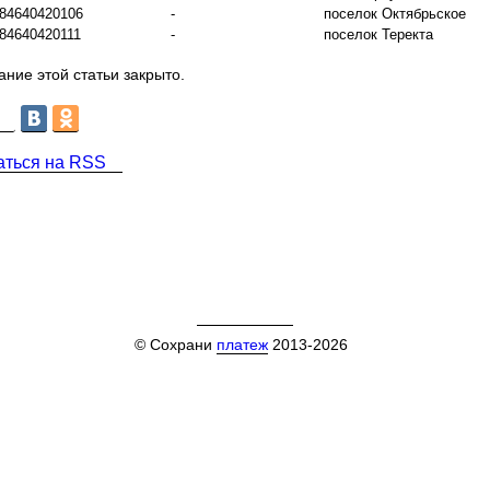
84640420106
-
поселок Октябрьское
84640420111
-
поселок Теректа
ние этой статьи закрыто.
аться на RSS
© Сохрани
платеж
2013-2026