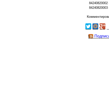
84240820002
84240820003
Комментирова
Подпис