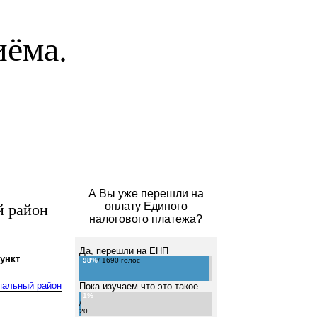
иёма.
А Вы уже перешли на
й район
оплату Единого
налогового платежа?
Да, перешли на ЕНП
ункт
98%
/ 1690 голос
пальный район
Пока изучаем что это такое
1%
/
20