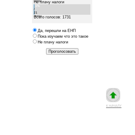
голос
Не плачу налоги
1%
/
21
голос
Всего голосов: 1731
Да, перешли на ЕНП
Пока изучаем что это такое
Не плачу налоги
К НАЧАЛУ