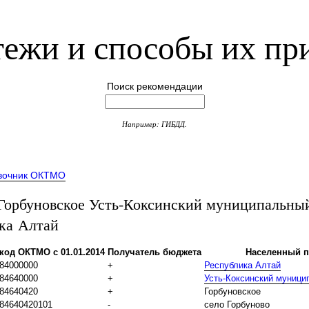
ежи и способы их пр
Поиск рекомендации
Например: ГИБДД.
вочник ОКТМО
рбуновское Усть-Коксинский муниципальны
ка Алтай
код ОКТМО с 01.01.2014
Получатель бюджета
Населенный п
84000000
+
Республика Алтай
84640000
+
Усть-Коксинский муници
84640420
+
Горбуновское
84640420101
-
село Горбуново