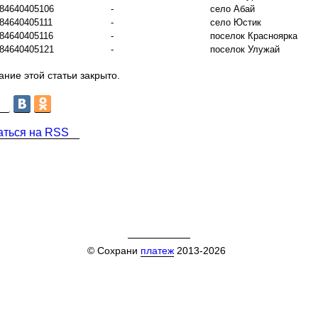
84640405106
-
село Абай
84640405111
-
село Юстик
84640405116
-
поселок Красноярка
84640405121
-
поселок Улужай
ние этой статьи закрыто.
аться на RSS
© Сохрани
платеж
2013-2026