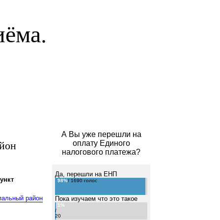
иёма.
А Вы уже перешли на
йон
оплату Единого
налогового платежа?
Да, перешли на ЕНП
ункт
98%
/ 1690 голос
пальный район
Пока изучаем что это такое
1%
/
20