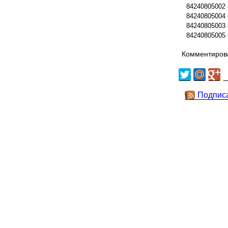
84240805002
84240805004
84240805003
84240805005
Комментирова
Подпис