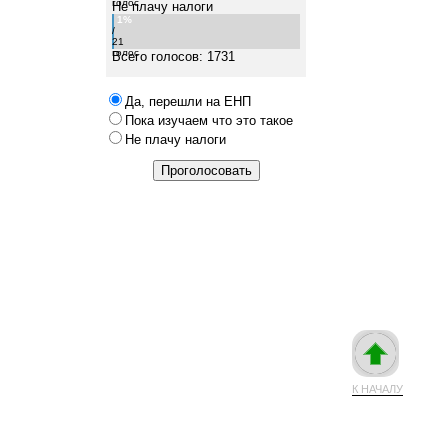
голос
Не плачу налоги
1%
/
21
голос
Всего голосов: 1731
Да, перешли на ЕНП
Пока изучаем что это такое
Не плачу налоги
К НАЧАЛУ