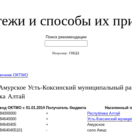
ежи и способы их пр
Поиск рекомендации
Например: ГИБДД.
вочник ОКТМО
мурское Усть-Коксинский муниципальный ра
ка Алтай
код ОКТМО с 01.01.2014
Получатель бюджета
Населенный п
84000000
+
Республика Алтай
84640000
+
Усть-Коксинский муници
84640405
+
Амурское
84640405101
-
село Амур